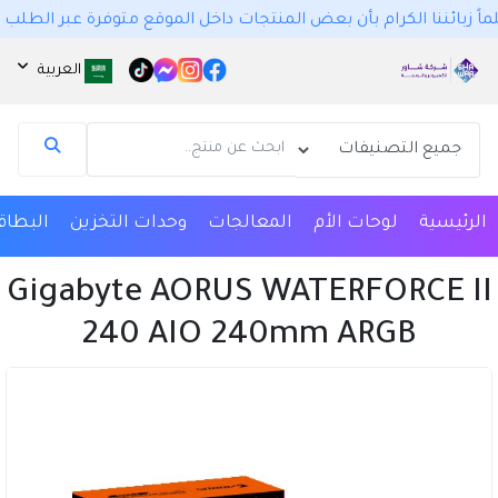
كرام بأن بعض المنتجات داخل الموقع متوفرة عبر الطلب المسبق وهي متوفرة فعلياً، 
العربية
مساعد شاور ستور | Shawar Store
الرئيسية
لوحات الأم
المعالجات
وحدات التخزين
البطاق
متصل الآن
Gigabyte AORUS WATERFORCE II
مرحباً 👋 أنا مساعدك الذكي في شاور ستور | Shawar
Store.
240 AIO 240mm ARGB
كيف يمكنني مساعدتك؟ اكتب لي عن المنتج الذي
تبحث عنه.