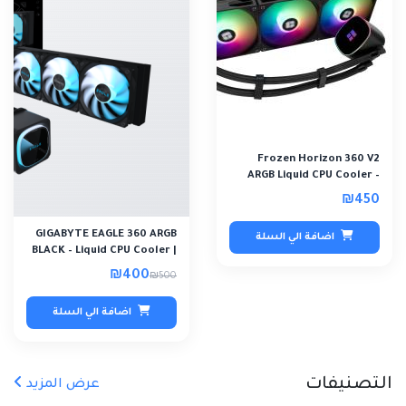
Frozen Horizon 360 V2
ARGB Liquid CPU Cooler –
Black
₪450
GIGABYTE EAGLE 360 ARGB
اضافة الي السلة
BLACK – Liquid CPU Cooler |
360MM AI..
₪400
₪500
اضافة الي السلة
التصنيفات
عرض المزيد