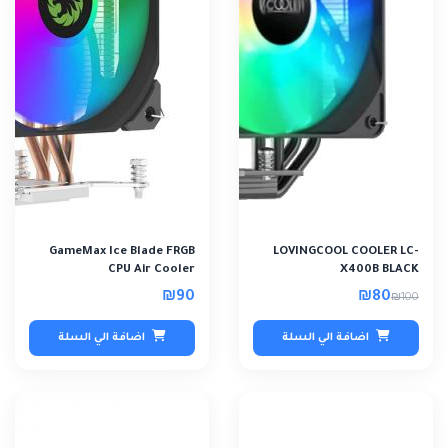
GameMax Ice Blade FRGB
LOVINGCOOL COOLER LC-
CPU Air Cooler
X400B BLACK
₪90
₪80
₪100
اضافة الي السلة
اضافة الي السلة