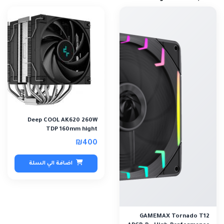
Deep COOL AK620 260W
TDP 160mm hight
₪400
اضافة الي السلة
GAMEMAX Tornado T12