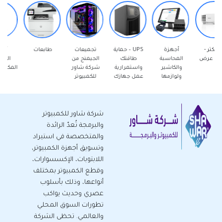
أجهزة
UPS – حماية
تجميعات
طابعات
أجهزة
المحاسبة
طاقتك
الجيمنج من
الكمبيوتر
والكاشير
واستمرارية
شركة شاور
المكتبية - جديد
ولوازمها
عمل جهازك
للكمبيوتر
شركة شاور للكمبيوتر
والبرمجة تُعدّ الرائدة
والمتخصصة في استيراد
وتسويق أجهزة الكمبيوتر،
اللابتوبات، الإكسسوارات،
وقطع الكمبيوتر بمختلف
أنواعها، وذلك بأسلوب
عصري وحديث يواكب
تطورات السوق المحلي
والعالمي. تحظى الشركة