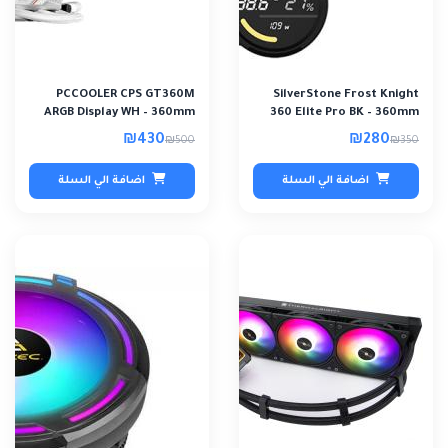
PCCOOLER CPS GT360M
SilverStone Frost Knight
ARGB Display WH – 360mm
360 Elite Pro BK – 360mm
AIO Liquid Coole..
ARGB Liqui..
₪430
₪280
₪500
₪350
اضافة الي السلة
اضافة الي السلة