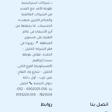
بـ شراكات استراتيجية
طويلة الأمد مع العديد
من الشركات العالمية
والمتاجر الكبرى متعددة
الجنسيات، ما يجعلها من
أبرز الأسماء في عالم
التقنية على مستوى
المنطقة. 📍 زورونا في
مقر الشركة: الخليل –
الجلدة، مقابل بلوطة
سيدنا إبراهيم
(المسكوبية) الفرع الثاني :
الخليل – شارع واد التفاح –
عين عرب – أول دخلة
ديوان النتشة 📞 اتصل
بنا: 056-6902025 – 052-
7823509 – 059-9193229
اتصل بنا
روابط