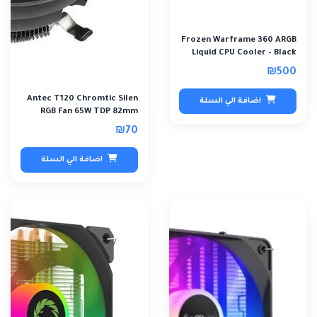
Frozen Warframe 360 ARGB
Liquid CPU Cooler – Black
₪500
Antec T120 Chromtic Silen
اضافة الي السلة
RGB Fan 65W TDP 82mm
Hight
₪70
اضافة الي السلة