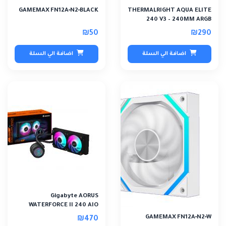
GAMEMAX FN12A‑N2‑BLACK
THERMALRIGHT AQUA ELITE
240 V3 – 240MM ARGB
LIQUID CPU COOLE..
₪50
₪290
اضافة الي السلة
اضافة الي السلة
Gigabyte AORUS
WATERFORCE II 240 AIO
240mm ARGB
GAMEMAX FN12A‑N2‑W
₪470