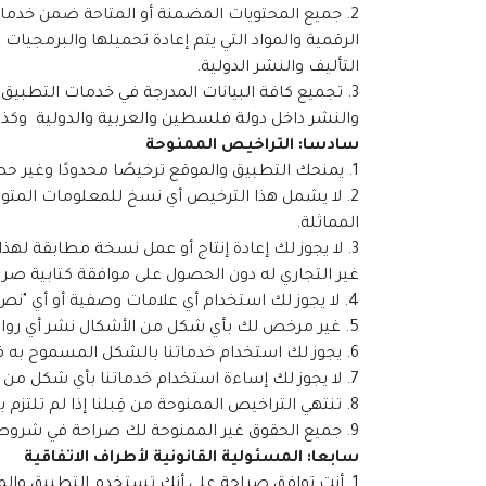
2. جميع المحتويات المضمنة أو المتاحة ضمن خدمات
الرقمية والمواد التي يتم إعادة تحميلها والبرمجيا
التأليف والنشر الدولية.
3. تجميع كافة البيانات المدرجة في خدمات التطبي
والنشر داخل دولة فلسطين والعربية والدولية وكذلك
سادسا: التراخيص الممنوحة
1. يمنحك التطبيق والموقع ترخيصًا محدودًا وغير حصري لاستخدام تطبيق وموقع"Super Code"، ويحظر عليك التنازل عن هذا الترخيص إلى الغير.
2. لا يشمل هذا الترخيص أي نسخ للمعلومات المتوف
المماثلة.
3. لا يجوز لك إعادة إنتاج أو عمل نسخة مطابقة لهذ
غير التجاري له دون الحصول على موافقة كتابية صر
4. لا يجوز لك استخدام أي علامات وصفية أو أي "نص مخفي" آخر يستغل اسم التطبيق أو علاماته التجارية بدون موافقة كتابية صريحة من الموقع.
5. غير مرخص لك بأي شكل من الأشكال نشر أي روابط لمواقع أو تطبيقات أخرى عبر التطبيق أو من خلال أي خواص متاحة داخل التطبيق.
6. يجوز لك استخدام خدماتنا بالشكل المسموح به قانونًا فقط، ووفقًا لشروط هذه الاتفاقية.
7. لا يجوز لك إساءة استخدام خدماتنا بأي شكل من الأشكال.
8. تنتهي التراخيص الممنوحة من قِبلنا إذا لم تلتزم بشروط الاستخدام هذه أو أي شروط خدمة أخرى.
9. جميع الحقوق غير الممنوحة لك صراحة في شروط الاستخدام هذه أو أي شروط خدمة أخرى يحتفظ بها التطبيق.
سابعا: المسئولية القانونية لأطراف الاتفاقية
1. أنت توافق صراحة على أنك تستخدم التطبيق والموقع على مسئوليتك الشخصية.