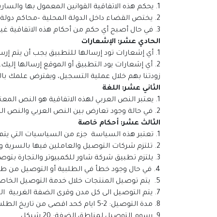
1. يحكم هذه الاتفاقية القوانين المعمول بها والسارية المفعول داخل الدولة المحلية.
2. يختص القضاء داخل الدولة المحلية –محاكم دولة فلسطين- بأي نزاع قد ينشأ عن تفسير أو تنفيذ أحكام هذه الاتفاقية.
3. في حال أصبح أي حكم من أحكام هذه الاتفاقية غير ساري أو غير قانوني أو غير قابل للتنفيذ، فان قانونية وقابلية تنفيذ الأحكام الأخرى لن تتأثر بأي طريقة كانت بذلك الحكم.
الحادي عشر: الإشعارات
1. أي إشعارات تود إرسالها للتطبيق يجب أن يتم إرسالها عبر الخواص المحددة داخل التطبيق والموقع، ولا يعتد بأي إشعارات يتم إرسالها خارج التطبيق والموقع.
2. أي إشعارات يود التطبيق أو الموقع إرسالها إليك،
زودتنا بهم خلال عملية التسجيل، ويفترض علمك بالإشعار بمجرد الإعلان
الثاني عشر: اللغة
1. يعتبر النص العربي لهذه الاتفاقية هو النص المعتمد لأغراض تفسير وتطبيق شروطها وأحكامها.
2. في حالة وجود تعارض بين النص العربي والنص المُترجم لهذه الاتفاقية، فمن المتفق عليه في هذه الحالة تطبيق ما جاء باللغة العربية.
الثالث عشر: أحكام خاصة
1. تعتبر هذه السياسة جزء من السياسيات التي يتم التوقيع عليها والتي يحق لنا مطالبتكم بها.
2. تلتزم شركات التوصيل والعاملين فيها بالسرية والأمانة في توصيل الطلبات وسيتم اتخاذ المقتضى القانوني بحق المخالف.
3. يلتزم تطبيق شركة شاور للكمبيوتر والتجارة بتوصيل الطلبات وفقا لما يُطلب منهم في أوقات العمل. المتفق عليها والمعلنة عبر التطبيق والموقع.
4. في حال وجود خطأ في الطلبية أو التوصيل من طرف ما نلتزم بتغييرها وإعادتها للعميل دون أجر في المرة الثانية.
5. يتم توصيل المنتجات خلال خدمة التوصيل الخاصة في تطبيق شركة شاور للكمبيوتر والتجارة.
7. يتم التوصيل الى كل مدن وقرى الضفة الغربية القدس ومناطق 48.
8. مدة التوصيل: 2-5 ايام كحد اقصى من تاريخ الطلب .
9. رسوم التوصيل لمناطق الضفة: 20 شيكل