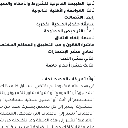
ثانيا: الطبيعة القانونية للشروط والأحكام والس
ثالثا: الموافقة والأهلية القانونية
رابعا: الاتصالات
سابعًا: حقوق الملكية الفكرية
ثامنًا: التراخيص الممنوحة
تاسعا: إلغاء الاتفاق
عاشرا: القانون واجب التطبيق والمحاكم المختص
الحادي عشر: الإشعارات
الثاني عشر: اللغة
الثالث عشر: أحكام خاصة
------------------------------
أولاً: تعريفات المصطلحات
في هذه الاتفاقية، وما لم يقتضي السياق خلاف ذلك 
"التطبيق" أو " الموقع" أو "شركة شاور للكمبيوتر والت
"المستخدم" أو "أنت" أو "ضمير الملكية للمخاطب": 
"المشترك" يشير إلى كل شخص يشترك معنا من خلال
"الخدمات" تشير إلى الخدمات التي نقدمها، المتمثلة ف
"الاتفاقية" تشير إلى هذه الوثيقة وما تتضمنه م
والمنفذة لاتفاقك معنا، بالإضافة لأي سياسة أخرى