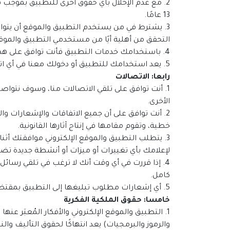
2. مع عدم الإخلال بأي حقوق أخرى للتطبيق بموجب ه
13 عامًا.
3. يشترط في من يستخدم التطبيق والموقع أن يتوافر 
التحقق من أهلية أيًا من مستخدمي التطبيق والموق
4. باستخدامك خدمات التطبيق فأنت توافق على هذه الاتفاقية، وتقر بأنك ملزمًا قانونًا بالشروط والأحكام المنصوص عليها في هذه الوثيقة أو تعديلاتها.
5. يعد استخدامك للتطبيق أو دخولك معنا في أي اتفاقية بمثابة توقيع إلكتروني على هذه الاتفاقية.
رابعا: الاتصالات
1. أنت توافق على تلقي الاتصالات منا، وسوف نتوا
الأخرى.
2. أنت توافق على أن جميع الاتفاقات والإشعارات وا
خطية، وتقوم مقامها في إنتاج آثارها القانونية.
3. يتطلب التطبيق والموقع الإلكتروني موافقتك أثن
لإعلامك بأي تغييرات أو ميزات أو أنشطة جديدة تضا
4. إذا قررت في أي وقت أنك لا ترغب في تلقي رسا
كامل.
5. أي إشعارات مطلوب تبليغها إلى التطبيق بمقتضى هذه الاتفاقية يجب أن يتم إرسالها عن طريق الخواص المتاحة من قِبلنا داخل التطبيق أو الموقع الإلكتروني.
خامسا: حقوق الملكية الفكرية
1. التطبيق والموقع الإلكتروني والأفكار المُعبَر 
والرموز والبرمجيات) يعد انتهاكًا لحقوق التأليف وا