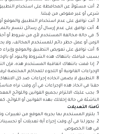
2. أنت مسئولاً عن المحافظة على استخدام التطبيق
شرعي أو غير مفوض من قِبلنا.
3. أنت توافق على عدم استخدام التطبيق والموقع أو أي خدمة تقدم من خلاله بطريقة غير قانونية أو احتيالية أو معادية للمجتمع على النحو الذي نقدره.
4. أنت توافق على عدم إرسال أي رسائل تتسم بالتمييز العنصري أو تحتوي على سب وقذف أو ألفاظ نابية أو صور خليعة أو فاحشة، أو تتسم بوجه عام بأنها ذات "ذوق رديء".
5. في حالة مخالفة المستخدم لأي من شروط أو أحك
الزمن أو عمل حظر دائم للمستخدم المخالف، ولا يحق
6. أنت توافق على تعويض التطبيق والموقع وإبراء 
بسبب قيامك بانتهاك هذه الشروط والبنود أو بالإخ
7. إذا قمت بانتهاك اتفاقية المستخدم هذه، فإن 
الإجراءات القانونية أو اللجوء للمحاكم المختصة لر
8. التطبيق لا يضمن اتخاذه إجراءات ضد كل الانتهاكات
حقنا في اتخاذ هذه الإجراءات في أي وقت نراه مناسبًا
9. يجب عليك الالتزام بجميع القوانين واللوائح ا
الناشئة في حالة إخلالك بهذه القوانين أو اللوائح، 
ثامنا: التعديلات
1. يلتزم المستخدم بما يجريه الموقع من تغييرات وتعديلات في السياسات المطبقة وعليه قبول أيه تعديلات يراها التطبيق لازمة.
2. يجوز لنا في أي وقت إجراء أية تعديلات أو تحسين
في هذا الخصوص.