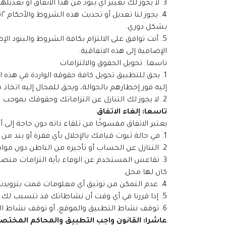
3. لا يجوز لك تغيير أي بنود من هذا الاتفاق أو تعديلها أو استبدالها بدون موافقة مكتوبة من التطبيق والموقع.
4. يجوز لنا تعديل أو تحديث هذه الشروط والأحكام 
بشكل دوري.
5. أنت توافق على الالتزام بكافة الشروط والبنود 
الإضافية إلى هذه الاتفاقية.
تاسعا: تحويل الحقوق والالتزامات
1. يحق للتطبيق تحويل كافة حقوقه الواردة في هذه ال
إليه فور إخطارهم بالحوالة، ويحق للمحال إليه اتخاذ 
2. لا يجوز لك التنازل عن التزاماتك وحقوقك بموجب هذه الاتفاقية، أو أن تعهد بإدارة حسابك بالتطبيق إلى طرف ثالث إلا بعد الحصول على موافقة خطية منا.
تاسعا: إلغاء الاتفاق
يعتبر الاتفاق مفسوخًا من تلقاء ذاته دون حاجة إلى أع
1. في حالة ثبوت قيامك بالإخلال بأي فقرة أو بند من بنود هذه الاتفاقية أعلاه، مع حفظ كافة حقوقنا في المطالبة بالتعويض عن الأضرار المترتبة على ذلك.
2. التنازل عن الحساب أو تأجيره من الباطن دون موافقتنا.
3. تقاعس المستخدم عن الوفاء بأية التزامات منصوص
كان لها محل.
4. عدم التمكن من توثيق أي معلومات قمت بتزويدنا بها.
5. إذا قررنا في أي وقت أن نشاطاتك قد تتسبب لك أو لمستخدمين آخرين في نزاعات قانونية.
6. توقف نشاط التطبيق والموقع، أو توقف نشاط المسئولين عن إدارة التطبيق والموقع.
عاشرا: القانون واجب التطبيق والمحاكم المختص