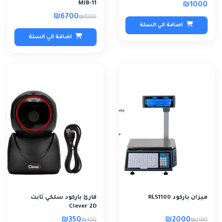
MIB-11
₪1000
₪6700
₪7000
اضافة الي السلة
اضافة الي السلة
ميزان باركود RLS1100
قارئ باركود سلكي ثابت
Clever 2D
₪350
₪2000
₪400
₪2190