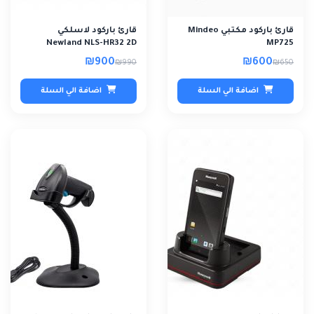
قارئ باركود مكتبي Mindeo
قارئ باركود لاسلكي
Newland NLS-HR32 2D
MP725
₪900
₪600
₪990
₪650
اضافة الي السلة
اضافة الي السلة