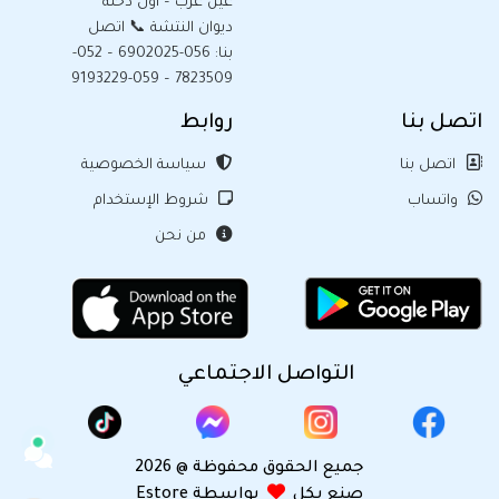
عين عرب – أول دخلة
ديوان النتشة 📞 اتصل
بنا: 056-6902025 – 052-
7823509 – 059-9193229
اتصل بنا
روابط
اتصل بنا
سياسة الخصوصية
واتساب
شروط الإستخدام
من نحن
التواصل الاجتماعي
جميع الحقوق محفوظة @ 2026
صنع بكل
بواسطة Estore