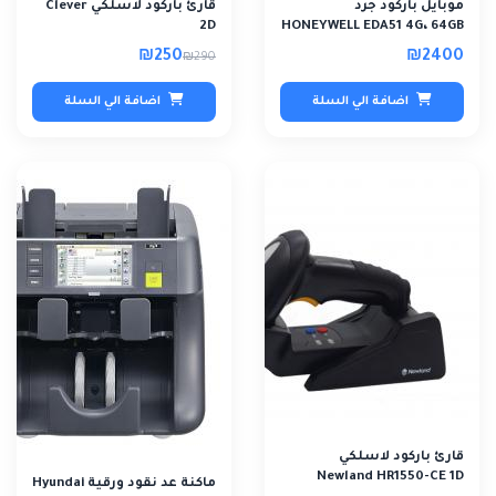
موبايل باركود جرد
قارئ باركود لاسلكي Clever
2D
HONEYWELL EDA51 4G، 64GB
₪250
₪2400
₪290
اضافة الي السلة
اضافة الي السلة
قارئ باركود لاسلكي
Newland HR1550-CE 1D
ماكنة عد نقود ورقية Hyundai