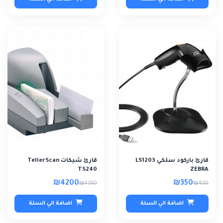
قارئ باركود سلكي LS1203
قارئ شيكات TellerScan
TS240
ZEBRA
₪4200
₪350
₪4350
₪400
اضافة الي السلة
اضافة الي السلة