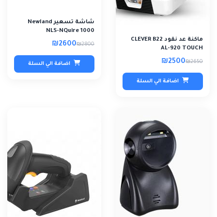
شاشة تسعير Newland
NLS-NQuire 1000
ماكنة عد نقود CLEVER B22
₪2600
₪2800
AL-920 TOUCH
₪2500
₪2650
اضافة الي السلة
اضافة الي السلة