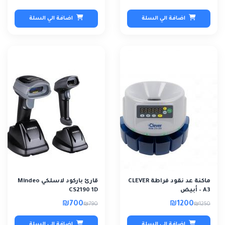
اضافة الي السلة
اضافة الي السلة
ماكنة عد نقود فراطة CLEVER
قارئ باركود لاسلكي Mindeo
A3 – أبيض
CS2190 1D
₪700
₪1200
₪790
₪1250
اضافة الي السلة
اضافة الي السلة