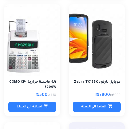
موبايل باركود Zebra TC15BK
آلة حاسبة حرارية COMO CP-
3200W
₪500
₪2900
₪450
₪3000
اضافة الي السلة
اضافة الي السلة