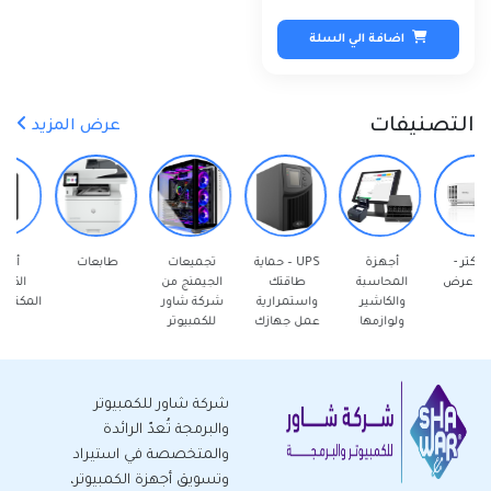
اضافة الي السلة
التصنيفات
عرض المزيد
أجهزة
UPS – حماية
تجميعات
طابعات
أجهزة
المحاسبة
طاقتك
الجيمنج من
الكمبيوتر
والكاشير
واستمرارية
شركة شاور
المكتبية - جديد
ولوازمها
عمل جهازك
للكمبيوتر
شركة شاور للكمبيوتر
والبرمجة تُعدّ الرائدة
والمتخصصة في استيراد
وتسويق أجهزة الكمبيوتر،