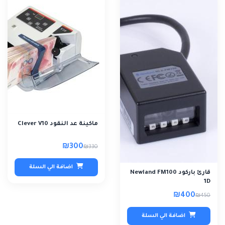
ماكينة عد النقود Clever V10
₪300
₪330
اضافة الي السلة
قارئ باركود Newland FM100
1D
₪400
₪450
اضافة الي السلة