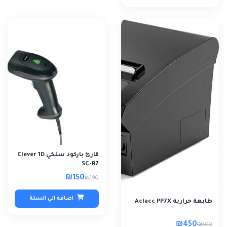
قارئ باركود سلكي Clever 1D
SC-R7
₪150
₪190
اضافة الي السلة
طابعة حرارية Aclacc PP7X
₪450
₪500