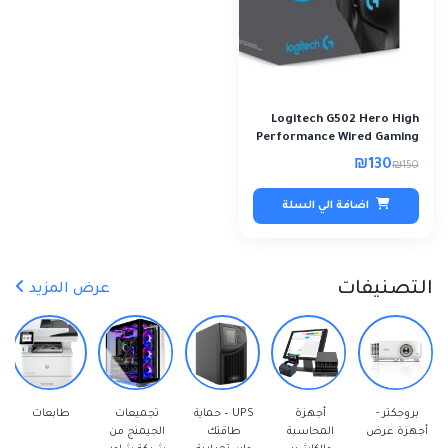
Logitech G502 Hero High
Performance Wired Gaming
Mouse - Ref..
₪130
₪150
اضافة الي السلة
التصنيفات
عرض المزيد
أجهزة
UPS – حماية
تجميعات
طابعات
أجهزة
ض
المحاسبة
طاقتك
الجيمنج من
الكمبيوتر