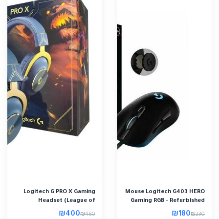
Logitech G PRO X Gaming
Mouse Logitech G403 HERO
Headset (League of
Gaming RGB - Refurbished
Legends Edition) ..
₪400
₪180
₪480
₪230