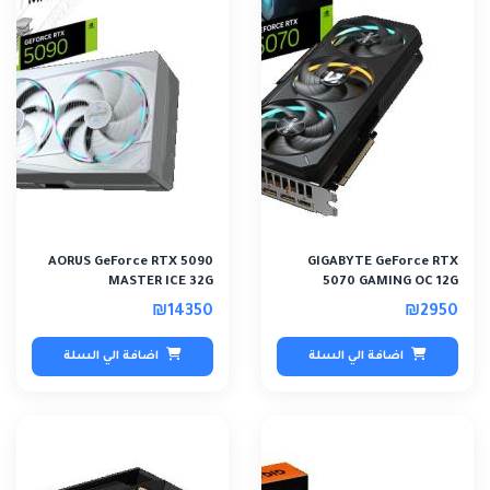
AORUS GeForce RTX 5090
GIGABYTE GeForce RTX
MASTER ICE 32G
5070 GAMING OC 12G
₪14350
₪2950
اضافة الي السلة
اضافة الي السلة