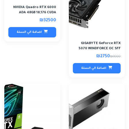
NVIDIA Quadro RTX 6000
ADA 48GB 18,176 CUDA
Cores
₪32500
اضافة الي السلة
GIGABYTE GeForce RTX
5070 WINDFORCE OC SFF
12GB
₪2750
₪3000
اضافة الي السلة