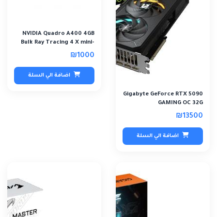
NVIDIA Quadro A400 4GB
Bulk Ray Tracing 4 X mini-
DP
₪1000
اضافة الي السلة
Gigabyte GeForce RTX 5090
GAMING OC 32G
₪13500
اضافة الي السلة