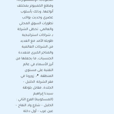
اللابتوبات، الإكسسوارات،
وقطع الكمبيوتر بمختلف
أنواعها، وذلك بأسلوب
عصري وحديث يواكب
تطورات السوق المحلي
والعالمي. تحظى الشركة
بـ شراكات استراتيجية
طويلة الأمد مع العديد
من الشركات العالمية
والمتاجر الكبرى متعددة
الجنسيات، ما يجعلها من
أبرز الأسماء في عالم
التقنية على مستوى
المنطقة. 📍 زورونا في
مقر الشركة: الخليل –
الجلدة، مقابل بلوطة
سيدنا إبراهيم
(المسكوبية) الفرع الثاني :
الخليل – شارع واد التفاح –
عين عرب – أول دخلة