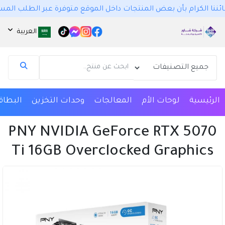
بأن بعض المنتجات داخل الموقع متوفرة عبر الطلب المسبق وهي متوفرة فعلياً، ومدة 
العربية
الرئيسية
لوحات الأم
المعالجات
وحدات التخزين
البطاق
مساعد شاور ستور | Shawar Store
متصل الآن
PNY NVIDIA GeForce RTX 5070
مرحباً 👋 أنا مساعدك الذكي في شاور ستور | Shawar
Ti 16GB Overclocked Graphics
Store.
كيف يمكنني مساعدتك؟ اكتب لي عن المنتج الذي
تبحث عنه.