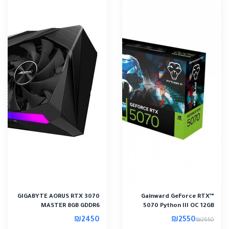
GIGABYTE AORUS RTX 3070
Gainward GeForce RTX™
MASTER 8GB GDDR6
5070 Python III OC 12GB
GDDR7 Graphics..
₪2450
₪2550
₪2650