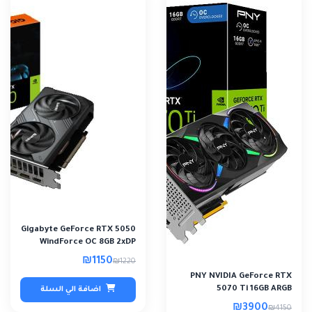
Gigabyte GeForce RTX 5050
WindForce OC 8GB 2xDP
2xHDMI
₪1150
₪1220
PNY NVIDIA GeForce RTX
5070 Ti 16GB ARGB
اضافة الي السلة
₪3900
₪4150