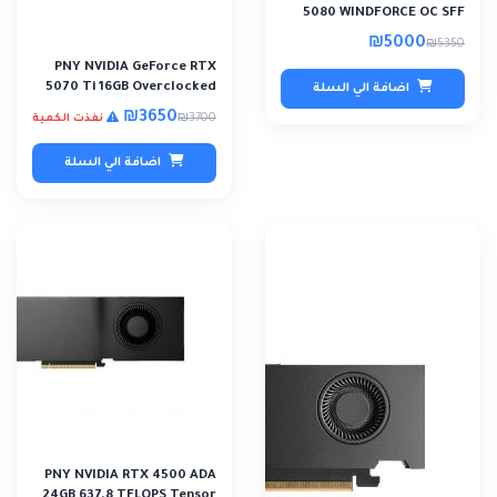
5080 WINDFORCE OC SFF
16G
₪5000
₪5350
PNY NVIDIA GeForce RTX
5070 Ti 16GB Overclocked
اضافة الي السلة
Graphics
₪3650
₪3700
نفذت الكمية
اضافة الي السلة
PNY NVIDIA RTX 4500 ADA
24GB 637.8 TFLOPS Tensor