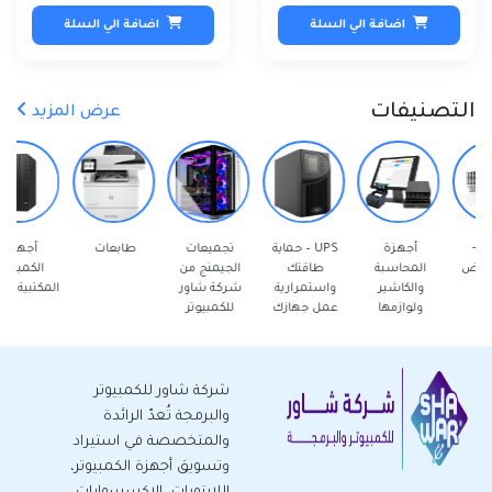
اضافة الي السلة
اضافة الي السلة
التصنيفات
عرض المزيد
أجهزة
UPS – حماية
تجميعات
طابعات
أجهزة
المحاسبة
طاقتك
الجيمنج من
الكمبيوتر
والكاشير
واستمرارية
شركة شاور
المكتبية - جديد
ولوازمها
عمل جهازك
للكمبيوتر
شركة شاور للكمبيوتر
والبرمجة تُعدّ الرائدة
والمتخصصة في استيراد
وتسويق أجهزة الكمبيوتر،