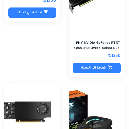
₪1500
اضافة الي السلة
PNY NVIDIA GeForce RTX™
5060 8GB Overclocked Dual
Fan Graphi..
₪1350
اضافة الي السلة