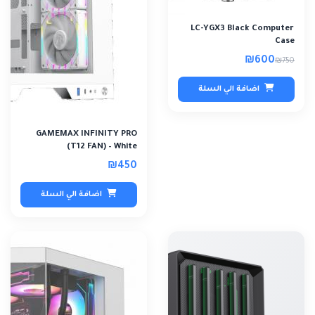
LC-YGX3 Black Computer
Case
₪600
₪750
اضافة الي السلة
GAMEMAX INFINITY PRO
(T12 FAN) – White
₪450
اضافة الي السلة