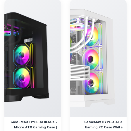
GAMEMAX HYPE-M BLACK –
GameMax HYPE-A ATX
Micro ATX Gaming Case |
Gaming PC Case White